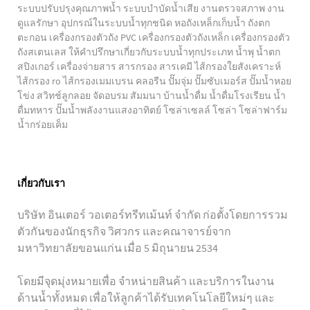
ระบบปรับปรุงคุณภาพน้ำ ระบบบำบัดน้ำเสีย งานตรวจสภาพ งาน
ดูแลรักษา อุปกรณ์ในระบบน้ำทุกชนิด หอถังเหล็กเก็บน้ำ ถังตก
ตะกอน เครื่องกรองตัวถัง PVC เครื่องกรองตัวถังเหล็ก เครื่องกรองตัว
ถังสเตนเลส ให้คำปรึกษาเกี่ยวกับระบบน้ำทุกประเภท น้ำพุ น้ำตก
สปิงเกอร์ เครื่องจ่ายสาร สารกรอง สารเคมี ไส้กรองใยสังเคราะห์
ไส้กรอง ro ไส้กรองเมมเบรน คลอรีน ปั๊มจุ่ม ปั๊มซับเมอร์ส ปั๊มน้ำหอย
โข่ง สวิทช์ลูกลอย จัดอบรม สัมมนา บ้านน้ำดื่ม น้ำดื่มโรงเรียน น้ำ
ดื่มทหาร ปั๊มน้ำพลังงานแสงอาทิตย์ โซล่าเซลล์ โซล่า โซล่าฟาร์ม
น้ำกร่อยเค็ม
เกี่ยวกับเรา
บริษัท อินเตอร์ วอเตอร์ทรีทเม้นท์ จำกัด ก่อตั้งโดยการรวม
ตัวกันของนักธุรกิจ วิศวกร และคณาจารย์จาก
มหาวิทยาลัยขอนแก่น เมื่อ 5 มิถุนายน 2534
โดยมีจุดมุ่งหมายเพื่อ จำหน่ายสินค้า และบริการในงาน
ด้านน้ำทั้งหมด เพื่อให้ลูกค้าได้รับเทคโนโลยีใหม่ๆ และ