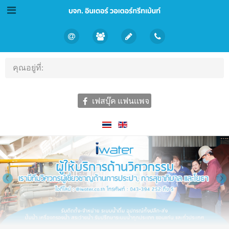
คุณอยู่ที่:
เฟสบุ๊ค แฟนเเพจ
‹
›