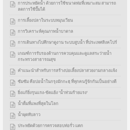
การประหยัดน้ำ ด้วยการใช้ขนาดท่อที่เหมาะสม สามารถ
ลดการใช้ปั๊มได้
การเลี้ยงปลาในระบบหมุนเวียน
การวิเคราะห์คุณภาพน้ำบาดาล
การเดินทางไปศึกษาดูงาน ระบบสูบน้ำ ที่ประเทศสิงคโปร์
เกณฑ์การรับรองด้านการควบคุมและดูแลสระว่ายน้ำ
กระทรวงสาธารณสุข
คำแนะนำสำหรับการสร้างบ่อเลี้ยงปลาสวยงามกลางแจ้ง
ซัมซัม คือบ่อน้ำในกรุงมักกะฮฺ ที่ทุกคนรู้จักกันเป็นอย่างดี
ยิ่งแก้ยิ่งรุนแรง-ขัดแย้ง 'น้ำท่วมร้ายแรง'
น้ำดื่มที่แพงที่สุดในโลก
น้ำผุดทับลาว
ประหยัดด้วยการตรวจสอบท่อรั่ว แตก